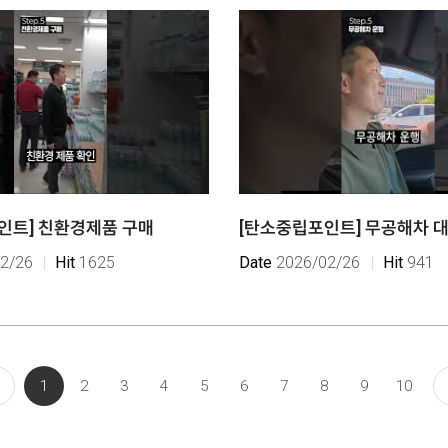
인트] 친환경제품 구매
[탄소중립포인트] 무공해차 
2/26
Hit
1625
Date
2026/02/26
Hit
941
1
2
3
4
5
6
7
8
9
10