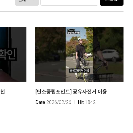
시
물
검
색
실천
[탄소중립포인트] 공유자전거 이용
Date
2026/02/26
Hit
1842