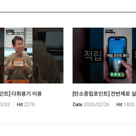
인트] 다회용기 이용
[탄소중립포인트] 잔반제로 
3/03
Hit
2276
Date
2026/02/26
Hit
1835