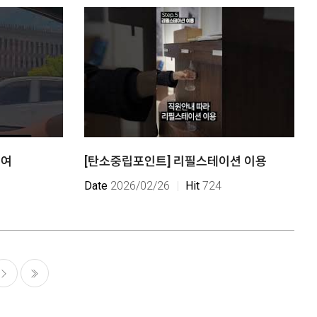
대여
[탄소중립포인트] 리필스테이션 이용
Date
2026/02/26
Hit
724