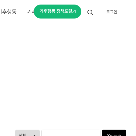
기후행동
기후변화주간
기후행동 정책포털
로그인
열
기
게
Search