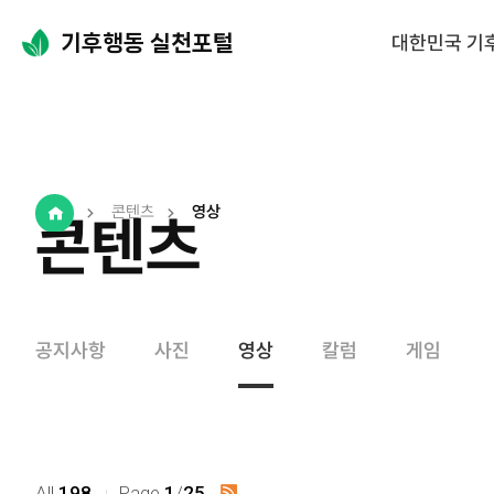
대한민국 기
콘텐츠
영상
콘텐츠
Home
공지사항
사진
영상
칼럼
게임
All
198.
Page
1
/
25