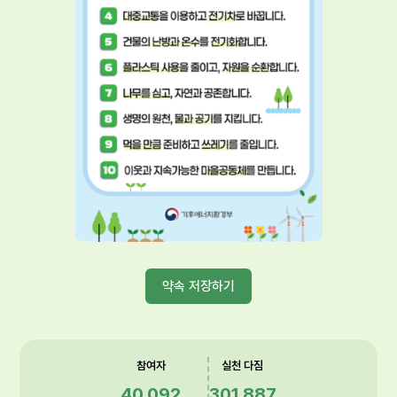
약속 저장하기
참여자
실천 다짐
40,092
301,887