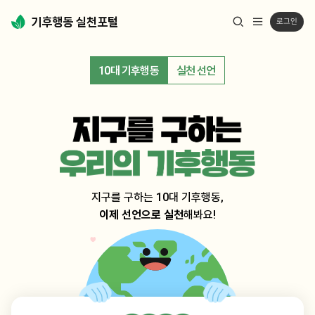
로그인
전
열
체
기
메
뉴
10대 기후행동
실천 선언
열
기
지구를 구하는 10대 기후행동,
이제 선언으로 실천
해봐요!