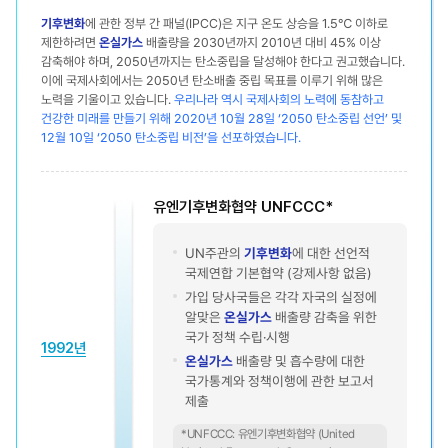
기후변화
에 관한 정부 간 패널(IPCC)은 지구 온도 상승을 1.5℃ 이하로
제한하려면
온실가스
배출량을 2030년까지 2010년 대비 45% 이상
감축해야 하며, 2050년까지는 탄소중립을 달성해야 한다고 권고했습니다.
이에 국제사회에서는 2050년 탄소배출 중립 목표를 이루기 위해 많은
노력을 기울이고 있습니다.
우리나라 역시 국제사회의 노력에 동참하고
건강한 미래를 만들기 위해 2020년 10월 28일 ‘2050 탄소중립 선언’ 및
12월 10일 ‘2050 탄소중립 비전’을 선포하였습니다.
유엔기후변화협약
UNFCCC*
UN주관의
기후변화
에 대한 선언적
국제연합 기본협약 (강제사항 없음)
가입 당사국들은 각각 자국의 실정에
알맞은
온실가스
배출량 감축을 위한
국가 정책 수립·시행
1992년
온실가스
배출량 및 흡수량에 대한
국가통계와 정책이행에 관한 보고서
제출
*UNFCCC: 유엔기후변화협약 (United