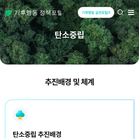
탄소중립
전체
기후행동 실천포털
열기
열기
정책포털
탄소중립
추진배경 및 체계
탄소중립 추진배경