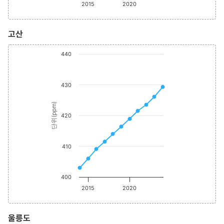
2015
2020
고산
Chart
End of interactive
440
Line chart with 11 data points.
The chart has 1 X axis displaying values. Range: 2014 to 202
The chart has 1 Y axis displaying 단위(ppm). Data ranges from
430
단위(ppm)
420
410
400
2015
2020
울릉도