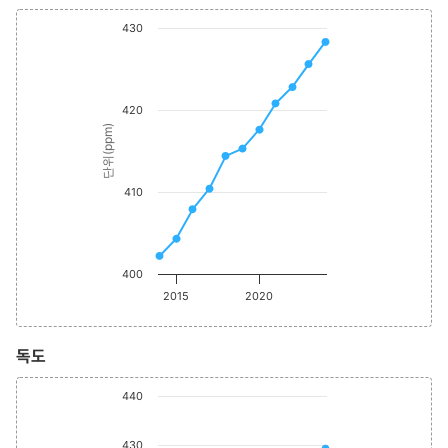
Chart
End of interactive
430
Line chart with 11 data points.
The chart has 1 X axis displaying values. Range: 2014 to 202
The chart has 1 Y axis displaying 단위(ppm). Data ranges from
420
단위(ppm)
410
400
2015
2020
독도
Chart
End of interactive
440
Line chart with 11 data points.
The chart has 1 X axis displaying values. Range: 2014 to 202
430