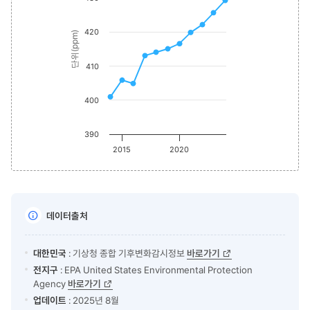
The chart has 1 Y axis displaying 단위(ppm). Data ranges from
420
단위(ppm)
410
400
390
2015
2020
데이터출처
대한민국
: 기상청 종합 기후변화감시정보
바로가기
전지구
: EPA United States Environmental Protection
Agency
바로가기
업데이트
: 2025년 8월