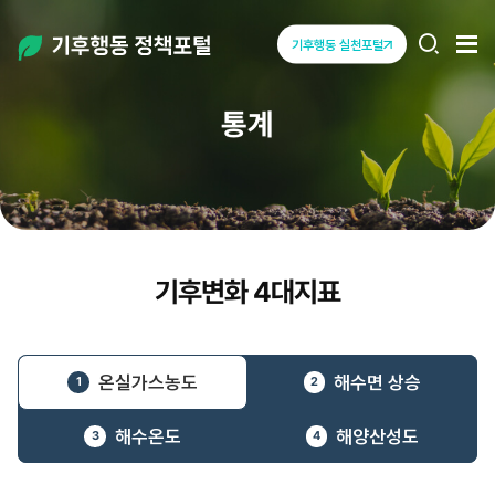
탄소중립
전체
기후행동 실천포털
열기
열기
정책포털
통계
기후변화 4대지표
온실가스농도
해수면 상승
1
2
해수온도
해양산성도
3
4