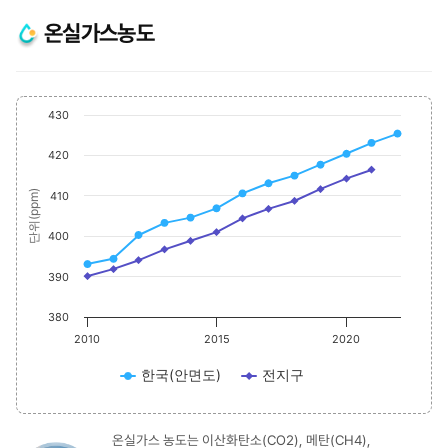
온실가스농도
Chart
End 
430
Line chart with 2 lines.
The chart has 1 X axis displaying values. Range: 2010 to 2022
420
The chart has 1 Y axis displaying 단위(ppm). Data ranges from 390.1 to 425
단위(ppm)
410
400
390
380
2010
2015
2020
한국(안면도)
전지구
온실가스 농도는 이산화탄소(CO2), 메탄(CH4),