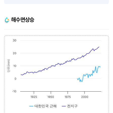
해수면상승
Chart
End 
30
Line chart with 2 lines.
The chart has 1 X axis displaying values. Range: 1906 to 2023
20
The chart has 1 Y axis displaying 단위(mm). Data ranges from -2.5 to 24.9.
단위(mm)
10
0
-10
1925
1950
1975
2000
대한민국 근해
전지구