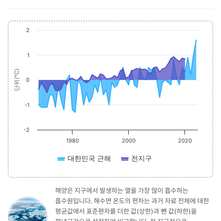
Chart
End 
2
Chart with 2 data series.
The chart has 1 X axis displaying values. Range: 1968 to 2024.
1
The chart has 1 Y axis displaying 단위(℃). Data ranges from -1.3 to 1.6.
단위(℃)
0
-1
-2
1980
2000
2020
대한민국 근해
전지구
해양은 지구에서 발생하는 열을 가장 많이 흡수하는
흡수원입니다. 해수면 온도의 편차는 과거 자료 전체에 대한
평균값에서 표준편자를 더한 값(상한)과 뺀 값(하한)을