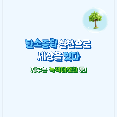
립
소
천
탄
중
실
으
로
세
상
을
잇
다
지구는
녹색대전환
중!