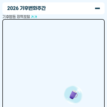
기
후
2026 기후변화주간
변
화
기후행동 정책포털
주
간